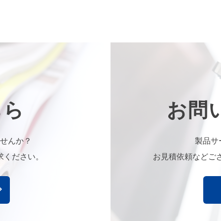
2026.2.17 配信
冬の雪道、「止まれる前提」で運転していません
ちら
お問
2026.1.23 配信
【岩手県のイベント情報】ランタンイベント
『はなまき星めぐりの夜 』開催中！
せんか？
製品サ
求ください。
お見積依頼などご
2026.1.15 配信
【実績紹介】イベント運営業務
平泉学シンポジウム in東京 2025